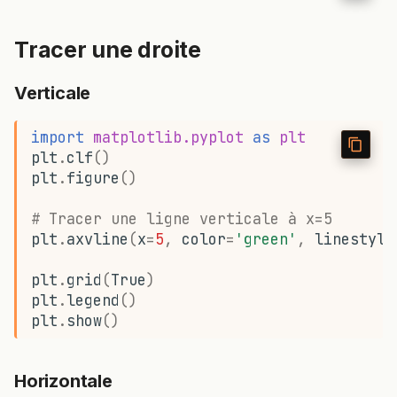
Tracer une droite
Verticale
import
matplotlib.pyplot
as
plt
plt
.
clf
()
plt
.
figure
()
# Tracer une ligne verticale à x=5
plt
.
axvline
(
x
=
5
,
color
=
'green'
,
linestyle
plt
.
grid
(
True
)
plt
.
legend
()
plt
.
show
()
Horizontale