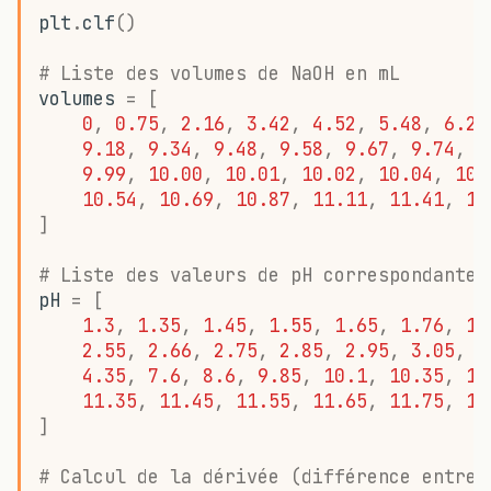
plt
.
clf
()
# Liste des volumes de NaOH en mL
volumes
=
[
0
,
0.75
,
2.16
,
3.42
,
4.52
,
5.48
,
6.29
9.18
,
9.34
,
9.48
,
9.58
,
9.67
,
9.74
,
9
9.99
,
10.00
,
10.01
,
10.02
,
10.04
,
10.
10.54
,
10.69
,
10.87
,
11.11
,
11.41
,
11
]
# Liste des valeurs de pH correspondantes
pH
=
[
1.3
,
1.35
,
1.45
,
1.55
,
1.65
,
1.76
,
1.
2.55
,
2.66
,
2.75
,
2.85
,
2.95
,
3.05
,
3
4.35
,
7.6
,
8.6
,
9.85
,
10.1
,
10.35
,
10
11.35
,
11.45
,
11.55
,
11.65
,
11.75
,
11
]
# Calcul de la dérivée (différence entre 