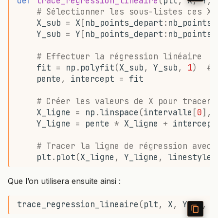
def
trace_regression_lineaire
(
plt
,
X
,
Y
,
# Sélectionner les sous-listes des X 
X_sub
=
X
[
nb_points_depart
:
nb_points_
Y_sub
=
Y
[
nb_points_depart
:
nb_points_
# Effectuer la régression linéaire
fit
=
np
.
polyfit
(
X_sub
,
Y_sub
,
1
)
# 
pente
,
intercept
=
fit
# Créer les valeurs de X pour tracer 
X_ligne
=
np
.
linspace
(
intervalle
[
0
],
Y_ligne
=
pente
*
X_ligne
+
intercept
# Tracer la ligne de régression avec 
plt
.
plot
(
X_ligne
,
Y_ligne
,
linestyle
=
Que l’on utilisera ensuite ainsi :
trace_regression_lineaire
(
plt
,
X
,
Y
,
1
,
2