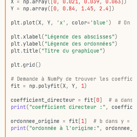
X
=
np
.
array
([
0
,
0.021
,
0.039
,
0.063
])
Y
=
np
.
array
([
0
,
0.84
,
1.45
,
2.4
])
plt
.
plot
(
X
,
Y
,
'x'
,
color
=
'blue'
)
# On t
plt
.
xlabel
(
"Légende des abscisses"
)
plt
.
ylabel
(
"Légende des ordonnées"
)
plt
.
title
(
"Titre du graphique"
)
plt
.
grid
()
# Demande à NumPy de trouver les coeffici
fit
=
np
.
polyfit
(
X
,
Y
,
1
)
coefficient_directeur
=
fit
[
0
]
# a dans 
print
(
"coefficient directeur :"
,
coeffici
ordonnee_origine
=
fit
[
1
]
# b dans y = a
print
(
"ordonnée à l'origine:"
,
ordonnee_o