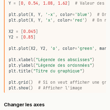
Y
=
[
0
,
0.54
,
1.08
,
1.62
]
# Valeur des y
g
Modélisation par une parabole
s
plt
.
plot
(
X
,
Y
,
'-x'
,
color
=
'blue'
)
# On 
Histogramme
plt
.
plot
(
X
,
Y
,
'x'
,
color
=
'red'
)
# On ne
e
Dérivée (par exemple pour un dosage)
a
X2
=
[
0.045
]
Y2
=
[
0.85
]
r
Changer l’échelle
plt
.
plot
(
X2
,
Y2
,
'o'
,
color
=
'green'
,
mark
c
Verticale
h
plt
.
xlabel
(
"Légende des abscisses"
)
Horizontale
plt
.
ylabel
(
"Légende des ordonnées"
)
plt
.
title
(
"Titre du graphique"
)
Changer les graduations des axes
plt
.
grid
()
# Si on veut afficher une gri
plt
.
show
()
# Afficher l'image
Fonctions utiles
Trouver la valeur maximale d’une liste
Changer les axes