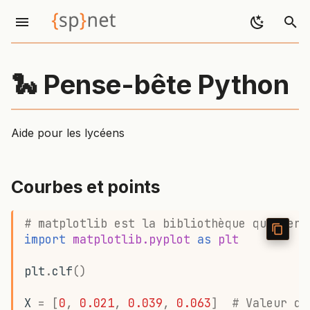
Courbes et points
I
Changer les axes
n
🐍 Pense-bête Python
Changer les graduations
i
Tracer une régression linéaire (conductimétrie)
t
Aide pour les lycéens
i
Tracer une droite
a
Courbes et points
Verticale
l
i
Horizontale
# matplotlib est la bibliothèque qui perm
import
matplotlib.pyplot
as
plt
z
Ajouter du texte
plt
.
clf
()
i
Régression linéaire
n
X
=
[
0
,
0.021
,
0.039
,
0.063
]
# Valeur de