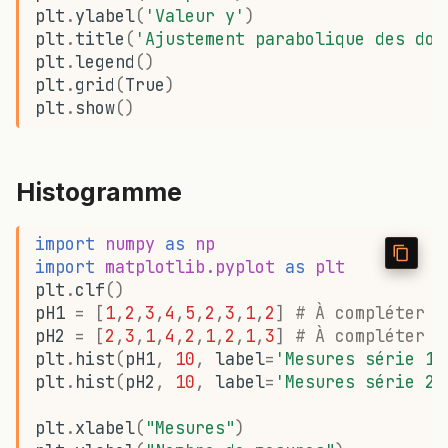
plt
.
ylabel
(
'Valeur y'
)
plt
.
title
(
'Ajustement parabolique des don
plt
.
legend
()
plt
.
grid
(
True
)
plt
.
show
()
Histogramme
import
numpy
as
np
import
matplotlib.pyplot
as
plt
plt
.
clf
()
pH1
=
[
1
,
2
,
3
,
4
,
5
,
2
,
3
,
1
,
2
]
# À compléter a
pH2
=
[
2
,
3
,
1
,
4
,
2
,
1
,
2
,
1
,
3
]
# À compléter a
plt
.
hist
(
pH1
,
10
,
label
=
'Mesures série 1'
plt
.
hist
(
pH2
,
10
,
label
=
'Mesures série 2'
plt
.
xlabel
(
"Mesures"
)