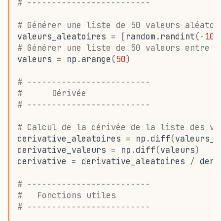
# -------------------------
# Générer une liste de 50 valeurs aléatoi
valeurs_aleatoires
=
[
random
.
randint
(
-
100
# Générer une liste de 50 valeurs entre 0
valeurs
=
np
.
arange
(
50
)
# -------------------------
#      Dérivée
# -------------------------
# Calcul de la dérivée de la liste des va
derivative_aleatoires
=
np
.
diff
(
valeurs_a
derivative_valeurs
=
np
.
diff
(
valeurs
)
derivative
=
derivative_aleatoires
/
deri
# -------------------------
#   Fonctions utiles
# -------------------------