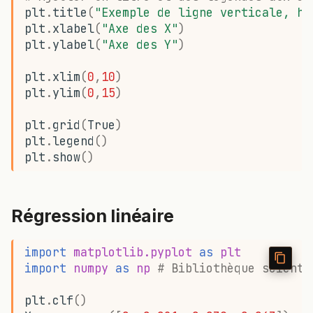
plt
.
title
(
"Exemple de ligne verticale, ho
plt
.
xlabel
(
"Axe des X"
)
plt
.
ylabel
(
"Axe des Y"
)
plt
.
xlim
(
0
,
10
)
plt
.
ylim
(
0
,
15
)
plt
.
grid
(
True
)
plt
.
legend
()
plt
.
show
()
Régression linéaire
import
matplotlib.pyplot
as
plt
import
numpy
as
np
# Bibliothèque scienti
plt
.
clf
()