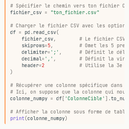
# Spécifier le chemin vers ton fichier CS
fichier_csv
=
"ton_fichier.csv"
# Charger le fichier CSV avec les options
df
=
pd
.
read_csv
(
fichier_csv
,
# Le fichier CSV 
skiprows
=
5
,
# Omet les 5 prem
delimiter
=
';'
,
# Définit le déli
decimal
=
','
,
# Définit la virg
header
=
2
# Utilise la 3e l
)
# Récupérer une colonne spécifique dans u
# Ici, on suppose que la colonne qui nous
colonne_numpy
=
df
[
'ColonneCible'
]
.
to_num
# Afficher la colonne sous forme de table
print
(
colonne_numpy
)