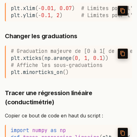
Importer / exporter des fichiers CSV
plt
.
xlim
(
-
0.01
,
0.07
)
# Limites pour l'a
plt
.
ylim
(
-
0.1
,
2
)
# Limites pour l'a
⏬ Importer des données
Changer les graduations
⏫ Exporter les données
# Graduation majeure de [0 à 1[ de 0.1 en
plt
.
xticks
(
np
.
arange
(
0
,
1
,
0.1
))
# Affiche les sous-graduations
plt
.
minorticks_on
()
Tracer une régression linéaire
(conductimétrie)
Copier ce bout de code en haut du script :
import
numpy
as
np