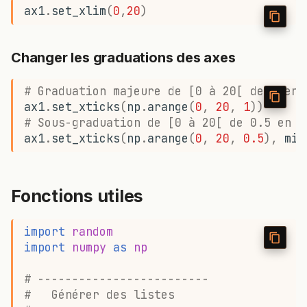
ax1
.
set_xlim
(
0
,
20
)
Changer les graduations des axes
# Graduation majeure de [0 à 20[ de 1 en 
ax1
.
set_xticks
(
np
.
arange
(
0
,
20
,
1
))
# Sous-graduation de [0 à 20[ de 0.5 en 0
ax1
.
set_xticks
(
np
.
arange
(
0
,
20
,
0.5
),
min
Fonctions utiles
import
random
import
numpy
as
np
# -------------------------
#   Générer des listes