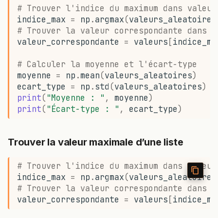
# Trouver l'indice du maximum dans valeur
indice_max
=
np
.
argmax
(
valeurs_aleatoires
# Trouver la valeur correspondante dans l
valeur_correspondante
=
valeurs
[
indice_ma
# Calculer la moyenne et l'écart-type
moyenne
=
np
.
mean
(
valeurs_aleatoires
)
ecart_type
=
np
.
std
(
valeurs_aleatoires
)
print
(
"Moyenne : "
,
moyenne
)
print
(
"Écart-type : "
,
ecart_type
)
Trouver la valeur maximale d’une liste
# Trouver l'indice du maximum dans valeur
indice_max
=
np
.
argmax
(
valeurs_aleatoires
# Trouver la valeur correspondante dans l
valeur_correspondante
=
valeurs
[
indice_ma