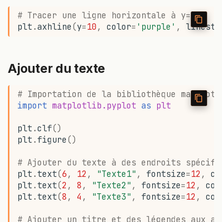
# Tracer une ligne horizontale à y=10
plt
.
axhline
(
y
=
10
,
color
=
'purple'
,
linesty
Ajouter du texte
# Importation de la bibliothèque matplotl
import
matplotlib.pyplot
as
plt
plt
.
clf
()
plt
.
figure
()
# Ajouter du texte à des endroits spécifi
plt
.
text
(
6
,
12
,
"Texte1"
,
fontsize
=
12
,
co
plt
.
text
(
2
,
8
,
"Texte2"
,
fontsize
=
12
,
col
plt
.
text
(
8
,
4
,
"Texte3"
,
fontsize
=
12
,
col
# Ajouter un titre et des légendes aux ax