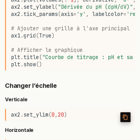
ax2
.
set_ylabel
(
"Dérivée du pH (dpH/dV)"
,
ax2
.
tick_params
(
axis
=
'y'
,
labelcolor
=
'red
# Ajouter une grille à l'axe principal
ax1
.
grid
(
True
)
# Afficher le graphique
plt
.
title
(
"Courbe de titrage : pH et sa d
plt
.
show
()
Changer l’échelle
Verticale
ax2
.
set_ylim
(
0
,
20
)
Horizontale