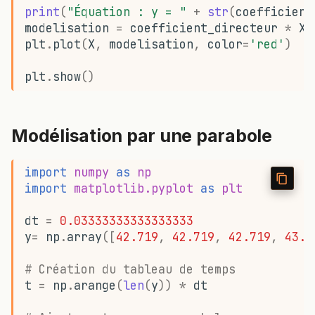
print
(
"Équation : y = "
+
str
(
coefficient
modelisation
=
coefficient_directeur
*
X
plt
.
plot
(
X
,
modelisation
,
color
=
'red'
)
plt
.
show
()
Modélisation par une parabole
import
numpy
as
np
import
matplotlib.pyplot
as
plt
dt
=
0.03333333333333333
y
=
np
.
array
([
42.719
,
42.719
,
42.719
,
43.2
# Création du tableau de temps
t
=
np
.
arange
(
len
(
y
))
*
dt