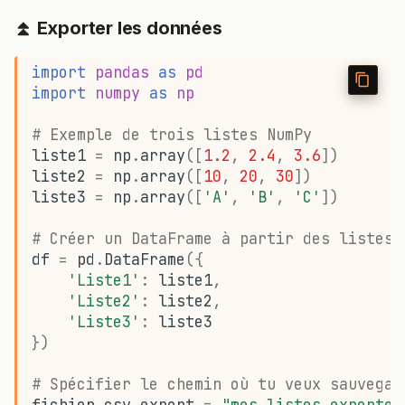
⏫ Exporter les données
import
pandas
as
pd
import
numpy
as
np
# Exemple de trois listes NumPy
liste1
=
np
.
array
([
1.2
,
2.4
,
3.6
])
liste2
=
np
.
array
([
10
,
20
,
30
])
liste3
=
np
.
array
([
'A'
,
'B'
,
'C'
])
# Créer un DataFrame à partir des listes 
df
=
pd
.
DataFrame
({
'Liste1'
:
liste1
,
'Liste2'
:
liste2
,
'Liste3'
:
liste3
})
# Spécifier le chemin où tu veux sauvegar
fichier_csv_export
=
"mes_listes_exportee