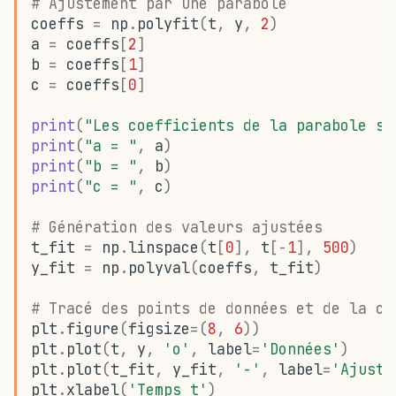
# Ajustement par une parabole
coeffs
=
np
.
polyfit
(
t
,
y
,
2
)
a
=
coeffs
[
2
]
b
=
coeffs
[
1
]
c
=
coeffs
[
0
]
print
(
"Les coefficients de la parabole so
print
(
"a = "
,
a
)
print
(
"b = "
,
b
)
print
(
"c = "
,
c
)
# Génération des valeurs ajustées
t_fit
=
np
.
linspace
(
t
[
0
],
t
[
-
1
],
500
)
y_fit
=
np
.
polyval
(
coeffs
,
t_fit
)
# Tracé des points de données et de la co
plt
.
figure
(
figsize
=
(
8
,
6
))
plt
.
plot
(
t
,
y
,
'o'
,
label
=
'Données'
)
plt
.
plot
(
t_fit
,
y_fit
,
'-'
,
label
=
'Ajuste
plt
.
xlabel
(
'Temps t'
)