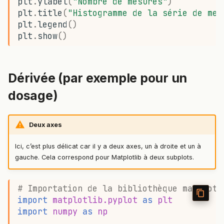
plt
.
ylabel
(
"Nombre de mesures"
)
plt
.
title
(
"Histogramme de la série de mes
plt
.
legend
()
plt
.
show
()
Dérivée (par exemple pour un
dosage)
Deux axes
Ici, c’est plus délicat car il y a deux axes, un à droite et un à
gauche. Cela correspond pour Matplotlib à deux subplots.
# Importation de la bibliothèque matplotl
import
matplotlib.pyplot
as
plt
import
numpy
as
np