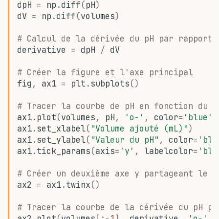
dpH
=
np
.
diff
(
pH
)
dV
=
np
.
diff
(
volumes
)
# Calcul de la dérivée du pH par rapport 
derivative
=
dpH
/
dV
# Créer la figure et l'axe principal
fig
,
ax1
=
plt
.
subplots
()
# Tracer la courbe de pH en fonction du v
ax1
.
plot
(
volumes
,
pH
,
'o-'
,
color
=
'blue'
,
ax1
.
set_xlabel
(
"Volume ajouté (mL)"
)
ax1
.
set_ylabel
(
"Valeur du pH"
,
color
=
'blu
ax1
.
tick_params
(
axis
=
'y'
,
labelcolor
=
'blu
# Créer un deuxième axe y partageant le m
ax2
=
ax1
.
twinx
()
# Tracer la courbe de la dérivée du pH pa
ax2
.
plot
(
volumes
[:
-
1
],
derivative
,
'o-'
,