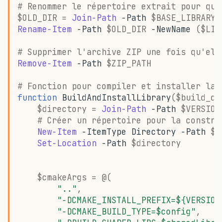
# Renommer le répertoire extrait pour qu'
$OLD_DIR
=
Join-Path
-Path
$BASE_LIBRARY_
Rename-Item
-Path
$OLD_DIR
-NewName
(
$LIB
# Supprimer l'archive ZIP une fois qu'ell
Remove-Item
-Path
$ZIP_PATH
# Fonction pour compiler et installer la 
function
BuildAndInstallLibrary
(
$build_di
$directory
=
Join-Path
-Path
$VERSION
# Créer un répertoire pour la constru
New-Item
-ItemType
Directory
-Path
$d
Set-Location
-Path
$directory
$cmakeArgs
=
@(
".."
,
"-DCMAKE_INSTALL_PREFIX=${VERSION
"-DCMAKE_BUILD_TYPE=$config"
,