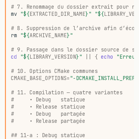
# 7. Renommage du dossier extrait pour re
mv
"
${
EXTRACTED_DIR_NAME
}
"
"
${
LIBRARY_VER
# 8. Suppression de l’archive afin d’écon
rm
"
${
ARCHIVE_NAME
}
"
# 9. Passage dans le dossier source de sp
cd
"
${
LIBRARY_VERSION
}
"
||
{
echo
"Erreur
# 10. Options CMake communes
CMAKE_BASE_OPTIONS
=
"-DCMAKE_INSTALL_PREFI
# 11. Compilation — quatre variantes
#     • Debug   statique
#     • Release statique
#     • Debug   partagée
#     • Release partagée
## 11-a : Debug statique