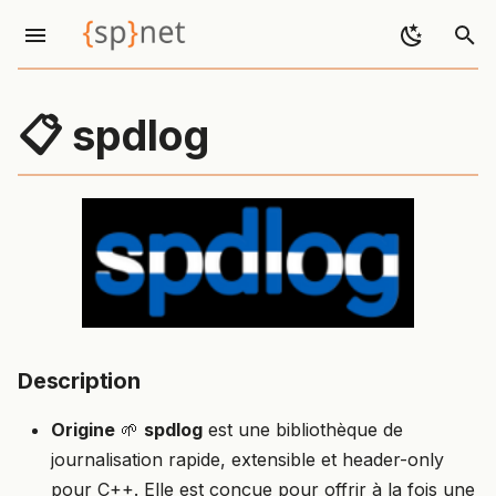
Description
I
Windows
n
📋 spdlog
Compilation
i
CMakeLists.txt
t
i
Linux
a
Installation
l
i
CMakeLists.txt
Description
z
Test
Origine
🌱
spdlog
est une bibliothèque de
i
journalisation rapide, extensible et header-only
n
pour C++. Elle est conçue pour offrir à la fois une