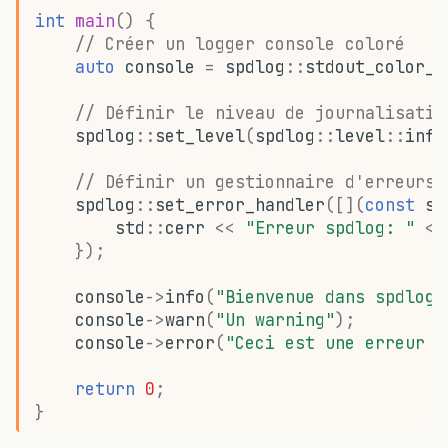
int
main
()
{
// Créer un logger console coloré
auto
console
=
spdlog
::
stdout_color_m
// Définir le niveau de journalisatio
spdlog
::
set_level
(
spdlog
::
level
::
info
// Définir un gestionnaire d'erreurs 
spdlog
::
set_error_handler
([](
const
st
std
::
cerr
<<
"Erreur spdlog: "
<<
});
console
->
info
(
"Bienvenue dans spdlog 
console
->
warn
(
"Un warning"
);
console
->
error
(
"Ceci est une erreur !
return
0
;
}