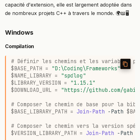
capacité d'extension, elle est largement adoptée dans
de nombreux projets C++ à travers le monde. 🌍📖🖥️
Windows
Compilation
# Définir les chemins et les variables po
$BASE_PATH
=
"D:\Coding\Frameworks"
$NAME_LIBRARY
=
"spdlog"
$LIBRARY_VERSION
=
"1.15.1"
$DOWNLOAD_URL
=
"https://github.com/gabim
# Composer le chemin de base pour la bibl
$BASE_LIBRARY_PATH
=
Join-Path
-Path
$BAS
# Composer le chemin vers la version spéc
$VERSION_LIBRARY_PATH
=
Join-Path
-Path
$