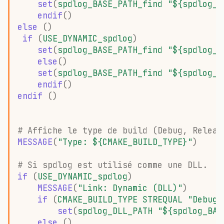
set
(
spdlog_BASE_PATH_find
"${spdlog_B
endif
()
else
()
if
(
USE_DYNAMIC_spdlog
)
set
(
spdlog_BASE_PATH_find
"${spdlog_B
else
()
set
(
spdlog_BASE_PATH_find
"${spdlog_B
endif
()
endif
()
# Affiche le type de build (Debug, Releas
MESSAGE
(
"Type: ${CMAKE_BUILD_TYPE}"
)
# Si spdlog est utilisé comme une DLL.
if
(
USE_DYNAMIC_spdlog
)
MESSAGE
(
"Link: Dynamic (DLL)"
)
if
(
CMAKE_BUILD_TYPE
STREQUAL
"Debug"
set
(
spdlog_DLL_PATH
"${spdlog_BAS
else
()