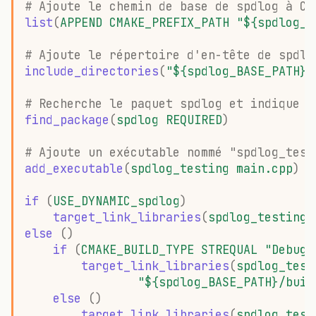
# Ajoute le chemin de base de spdlog à CM
list
(
APPEND
CMAKE_PREFIX_PATH
"${spdlog_B
# Ajoute le répertoire d'en-tête de spdlo
include_directories
(
"${spdlog_BASE_PATH}/
# Recherche le paquet spdlog et indique q
find_package
(
spdlog
REQUIRED
)
# Ajoute un exécutable nommé "spdlog_test
add_executable
(
spdlog_testing
main.cpp
)
if
(
USE_DYNAMIC_spdlog
)
target_link_libraries
(
spdlog_testing
else
()
if
(
CMAKE_BUILD_TYPE
STREQUAL
"Debug"
target_link_libraries
(
spdlog_test
"${spdlog_BASE_PATH}/buil
else
()
target_link_libraries
(
spdlog_test