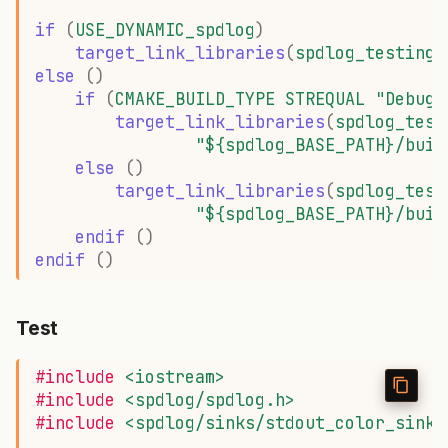
if
(
USE_DYNAMIC_spdlog
)
target_link_libraries
(
spdlog_testing
else
()
if
(
CMAKE_BUILD_TYPE
STREQUAL
"Debug"
target_link_libraries
(
spdlog_test
"${spdlog_BASE_PATH}/buil
else
()
target_link_libraries
(
spdlog_test
"${spdlog_BASE_PATH}/buil
endif
()
endif
()
Test
#include
<iostream>
#include
<spdlog/spdlog.h>
#include
<spdlog/sinks/stdout_color_sinks