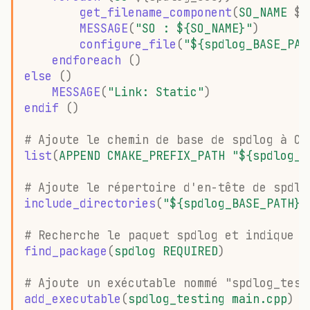
get_filename_component
(
SO_NAME
${
MESSAGE
(
"SO : ${SO_NAME}"
)
configure_file
(
"${spdlog_BASE_PAT
endforeach
()
else
()
MESSAGE
(
"Link: Static"
)
endif
()
# Ajoute le chemin de base de spdlog à CM
list
(
APPEND
CMAKE_PREFIX_PATH
"${spdlog_B
# Ajoute le répertoire d'en-tête de spdlo
include_directories
(
"${spdlog_BASE_PATH}/
# Recherche le paquet spdlog et indique q
find_package
(
spdlog
REQUIRED
)
# Ajoute un exécutable nommé "spdlog_test
add_executable
(
spdlog_testing
main.cpp
)