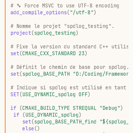
# 🔧 Force MSVC to use UTF-8 encoding
add_compile_options
(
"/utf-8"
)
# Nomme le projet "spdlog_testing".
project
(
spdlog_testing
)
# Fixe la version du standard C++ utilisé
set
(
CMAKE_CXX_STANDARD
23
)
# Définit le chemin de base pour spdlog.
set
(
spdlog_BASE_PATH
"D:/Coding/Framework
# Indique si spdlog est utilisé en tant q
SET
(
USE_DYNAMIC_spdlog
OFF
)
if
(
CMAKE_BUILD_TYPE
STREQUAL
"Debug"
)
if
(
USE_DYNAMIC_spdlog
)
set
(
spdlog_BASE_PATH_find
"${spdlog_B
else
()