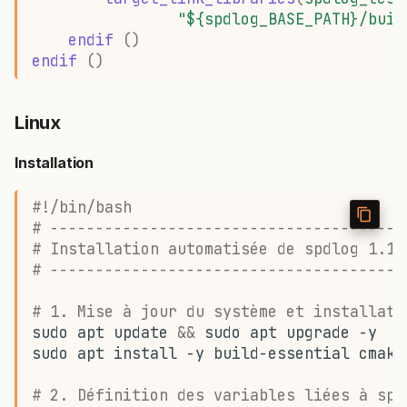
"${spdlog_BASE_PATH}/buil
endif
()
endif
()
Linux
Installation
#!/bin/bash
# ---------------------------------------
# Installation automatisée de spdlog 1.15
# ---------------------------------------
# 1. Mise à jour du système et installati
sudo
apt
update
&&
sudo
apt
upgrade
sudo
apt
install
-y
build-essential
cmake
# 2. Définition des variables liées à spd