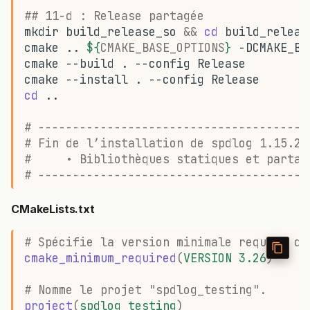
## 11-d : Release partagée
mkdir
build_release_so
&&
cd
cmake
..
${
CMAKE_BASE_OPTIONS
}
-DCMAKE_BU
cmake
--build
.
--config
cmake
--install
.
--config
cd
# ---------------------------------------
# Fin de l’installation de spdlog 1.15.2
#     • Bibliothèques statiques et partag
# ---------------------------------------
CMakeLists.txt
# Spécifie la version minimale requise de
cmake_minimum_required
(
VERSION
3.26
)
# Nomme le projet "spdlog_testing".
project
(
spdlog_testing
)