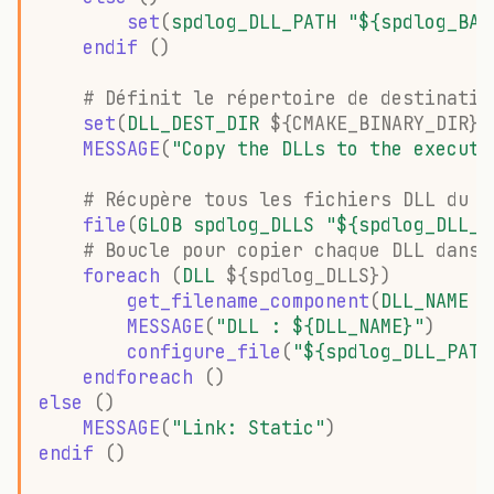
set
(
spdlog_DLL_PATH
"${spdlog_BAS
endif
()
# Définit le répertoire de destinatio
set
(
DLL_DEST_DIR
${
CMAKE_BINARY_DIR
}
)
MESSAGE
(
"Copy the DLLs to the executa
# Récupère tous les fichiers DLL du c
file
(
GLOB
spdlog_DLLS
"${spdlog_DLL_P
# Boucle pour copier chaque DLL dans 
foreach
(
DLL
${
spdlog_DLLS
}
)
get_filename_component
(
DLL_NAME
$
MESSAGE
(
"DLL : ${DLL_NAME}"
)
configure_file
(
"${spdlog_DLL_PATH
endforeach
()
else
()
MESSAGE
(
"Link: Static"
)
endif
()