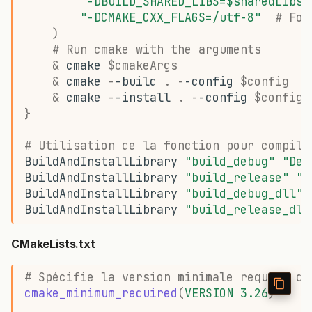
"-DBUILD_SHARED_LIBS=$sharedLibs"
"-DCMAKE_CXX_FLAGS=/utf-8"
# For
)
# Run cmake with the arguments
&
cmake
$cmakeArgs
&
cmake
-
-build
.
-
-config
$config
&
cmake
-
-install
.
-
-config
$config
}
# Utilisation de la fonction pour compile
BuildAndInstallLibrary
"build_debug"
"Deb
BuildAndInstallLibrary
"build_release"
"R
BuildAndInstallLibrary
"build_debug_dll"
BuildAndInstallLibrary
"build_release_dll
CMakeLists.txt
# Spécifie la version minimale requise de
cmake_minimum_required
(
VERSION
3.26
)