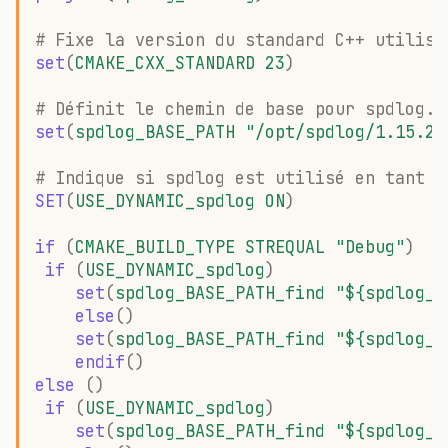
# Fixe la version du standard C++ utilisé
set
(
CMAKE_CXX_STANDARD
23
)
# Définit le chemin de base pour spdlog.
set
(
spdlog_BASE_PATH
"/opt/spdlog/1.15.2"
# Indique si spdlog est utilisé en tant q
SET
(
USE_DYNAMIC_spdlog
ON
)
if
(
CMAKE_BUILD_TYPE
STREQUAL
"Debug"
)
if
(
USE_DYNAMIC_spdlog
)
set
(
spdlog_BASE_PATH_find
"${spdlog_B
else
()
set
(
spdlog_BASE_PATH_find
"${spdlog_B
endif
()
else
()
if
(
USE_DYNAMIC_spdlog
)
set
(
spdlog_BASE_PATH_find
"${spdlog_B