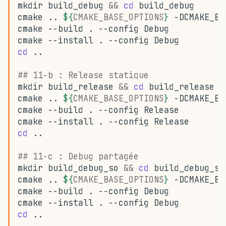
mkdir
build_debug
&&
cd
cmake
..
${
CMAKE_BASE_OPTIONS
}
-DCMAKE_BU
cmake
--build
.
--config
cmake
--install
.
--config
cd
## 11-b : Release statique
mkdir
build_release
&&
cd
cmake
..
${
CMAKE_BASE_OPTIONS
}
-DCMAKE_BU
cmake
--build
.
--config
cmake
--install
.
--config
cd
## 11-c : Debug partagée
mkdir
build_debug_so
&&
cd
cmake
..
${
CMAKE_BASE_OPTIONS
}
-DCMAKE_BU
cmake
--build
.
--config
cmake
--install
.
--config
cd