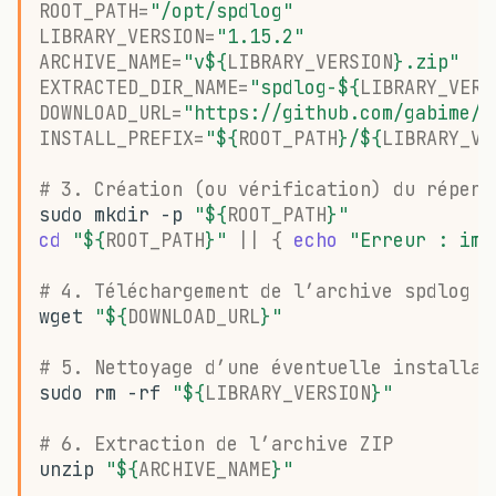
ROOT_PATH
=
"/opt/spdlog"
LIBRARY_VERSION
=
"1.15.2"
ARCHIVE_NAME
=
"v
${
LIBRARY_VERSION
}
.zip"
EXTRACTED_DIR_NAME
=
"spdlog-
${
LIBRARY_VERS
DOWNLOAD_URL
=
"https://github.com/gabime/s
INSTALL_PREFIX
=
"
${
ROOT_PATH
}
/
${
LIBRARY_VE
# 3. Création (ou vérification) du répert
sudo
mkdir
-p
"
${
ROOT_PATH
}
"
cd
"
${
ROOT_PATH
}
"
||
{
echo
"Erreur : imp
# 4. Téléchargement de l’archive spdlog
wget
"
${
DOWNLOAD_URL
}
"
# 5. Nettoyage d’une éventuelle installat
sudo
rm
-rf
"
${
LIBRARY_VERSION
}
"
# 6. Extraction de l’archive ZIP
unzip
"
${
ARCHIVE_NAME
}
"