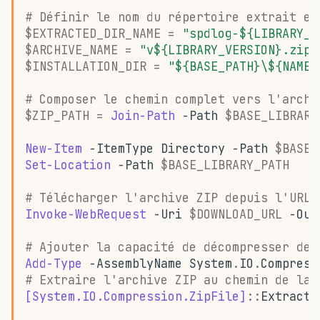
# Définir le nom du répertoire extrait et
$EXTRACTED_DIR_NAME
=
"spdlog-${LIBRARY_V
$ARCHIVE_NAME
=
"v${LIBRARY_VERSION}.zip"
$INSTALLATION_DIR
=
"${BASE_PATH}\${NAME_
# Composer le chemin complet vers l'archi
$ZIP_PATH
=
Join-Path
-Path
$BASE_LIBRARY
New-Item
-ItemType
Directory
-Path
$BASE_
Set-Location
-Path
$BASE_LIBRARY_PATH
# Télécharger l'archive ZIP depuis l'URL 
Invoke-WebRequest
-Uri
$DOWNLOAD_URL
-Out
# Ajouter la capacité de décompresser des
Add-Type
-AssemblyName
System
.
IO
.
Compress
# Extraire l'archive ZIP au chemin de la 
[System.IO.Compression.ZipFile]
::
ExtractT