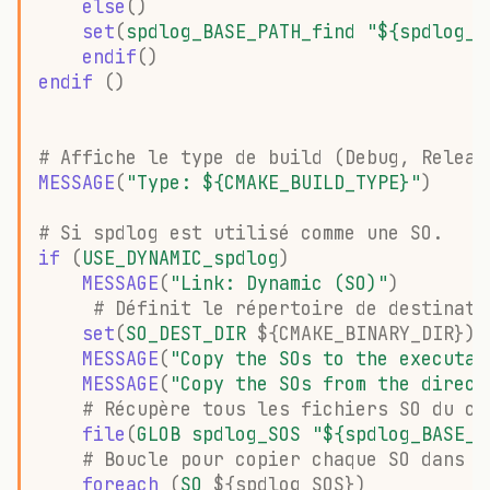
else
()
set
(
spdlog_BASE_PATH_find
"${spdlog_B
endif
()
endif
()
# Affiche le type de build (Debug, Releas
MESSAGE
(
"Type: ${CMAKE_BUILD_TYPE}"
)
# Si spdlog est utilisé comme une SO.
if
(
USE_DYNAMIC_spdlog
)
MESSAGE
(
"Link: Dynamic (SO)"
)
# Définit le répertoire de destinati
set
(
SO_DEST_DIR
${
CMAKE_BINARY_DIR
}
)
MESSAGE
(
"Copy the SOs to the executab
MESSAGE
(
"Copy the SOs from the direct
# Récupère tous les fichiers SO du ch
file
(
GLOB
spdlog_SOS
"${spdlog_BASE_P
# Boucle pour copier chaque SO dans l
foreach
(
SO
${
spdlog_SOS
}
)